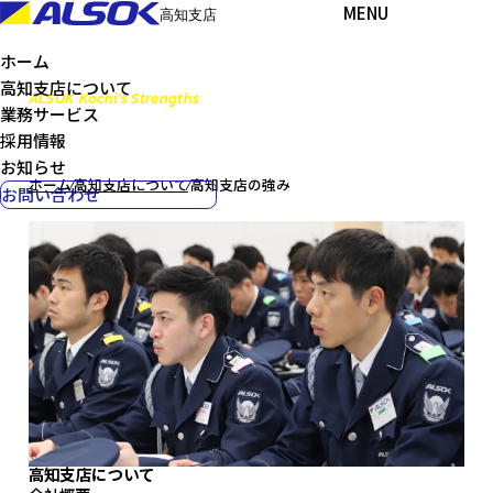
MENU
高知支店
ホーム
高知支店について
ALSOK Kochi’s Strengths
業務サービス
高知支店の強み
採用情報
お知らせ
ホーム
⁄
高知支店について
⁄
高知支店の強み
お問い合わせ
高知支店について