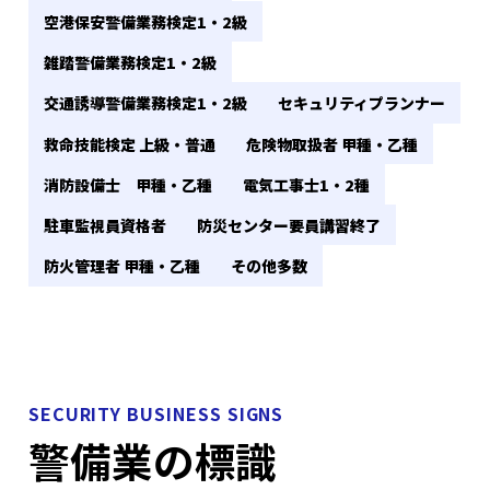
空港保安警備業務検定1・2級
雑踏警備業務検定1・2級
交通誘導警備業務検定1・2級
セキュリティプランナー
救命技能検定 上級・普通
危険物取扱者 甲種・乙種
消防設備士 甲種・乙種
電気工事士1・2種
駐車監視員資格者
防災センター要員講習終了
防火管理者 甲種・乙種
その他多数
SECURITY BUSINESS SIGNS
警備業の標識