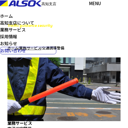
MENU
高知支店
ホーム
高知支店について
Traffic guidance security
業務サービス
交通誘導警備
採用情報
お知らせ
ホーム
⁄
業務サービス
⁄
交通誘導警備
お問い合わせ
業務サービス