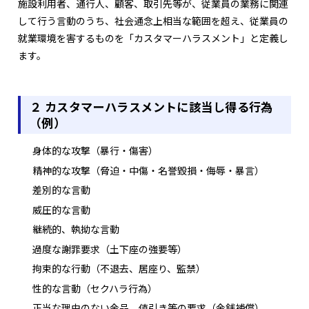
施設利用者、通行人、顧客、取引先等が、従業員の業務に関連
して行う言動のうち、社会通念上相当な範囲を超え、従業員の
就業環境を害するものを「カスタマーハラスメント」と定義し
ます。
２ カスタマーハラスメントに該当し得る行為
（例）
身体的な攻撃（暴行・傷害）
精神的な攻撃（脅迫・中傷・名誉毀損・侮辱・暴言）
差別的な言動
威圧的な言動
継続的、執拗な言動
過度な謝罪要求（土下座の強要等）
拘束的な行動（不退去、居座り、監禁）
性的な言動（セクハラ行為）
正当な理由のない金品、値引き等の要求（金銭補償）