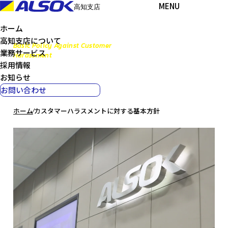
MENU
高知支店
ホーム
高知支店について
Basic Policy Against Customer
業務サービス
Harassment
採用情報
カスタマーハラスメントに
お知らせ
対する基本方針
お問い合わせ
ホーム
⁄
カスタマーハラスメントに対する基本方針