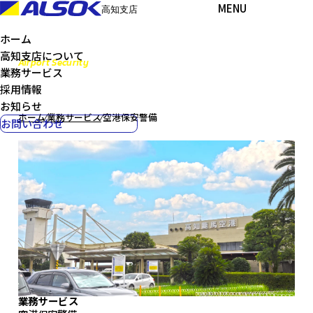
MENU
高知支店
ホーム
高知支店について
Airport Security
業務サービス
空港保安警備
採用情報
お知らせ
ホーム
⁄
業務サービス
⁄
空港保安警備
お問い合わせ
業務サービス