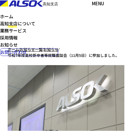
MENU
高知支店
ホーム
高知支店について
News
業務サービス
お知らせ
採用情報
お知らせ
ホーム
⁄
お知らせ一覧
⁄
お知らせ
⁄
お問い合わせ
令和7年度高校新卒者等就職面談会（11月5日）に参加しました。