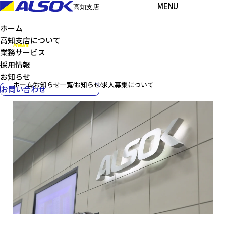
MENU
高知支店
ホーム
高知支店について
News
業務サービス
お知らせ
採用情報
お知らせ
ホーム
⁄
お知らせ一覧
⁄
お知らせ
⁄
求人募集について
お問い合わせ